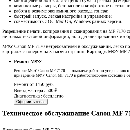
многоцелевой лоток для загрузки бумаги разных размеро
компактные размеры, безопасное и комфортное настольно
работа в режиме экономичного расхода тонера;
быстрый запуск, легкая настройка и управление;
совместимость с ОС Mac OS, Windows разных версий.
Разрешение печати, копирования и сканирования на MF 7170 со
не только текстовой информации, но и детализированных изоб
МФУ Canon MF 7170 нетребователен в обслуживании, легко по
картридж с тонером на 3 тысячи страниц. Картридж МФУ MF 71
Ремонт МФУ
Ремонт МФУ Canon MF 7170 — комплекс работ по устранению отка
приведение МФУ Canon MF 7170 в работоспособное состояние бе
Ремонт от 1450 руб.
Выезд мастера : 500 ₽
Диагностика : бесплатно
Оформить заказ
Техническое обслуживание Canon MF 7
Диагностика Canon MF 7170