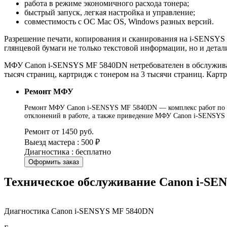
работа в режиме экономичного расхода тонера;
быстрый запуск, легкая настройка и управление;
совместимость с ОС Mac OS, Windows разных версий.
Разрешение печати, копирования и сканирования на i-SENSYS M
глянцевой бумаги не только текстовой информации, но и дета
МФУ Canon i-SENSYS MF 5840DN нетребователен в обслуживани
тысяч страниц, картридж с тонером на 3 тысячи страниц. Кар
Ремонт МФУ
Ремонт МФУ Canon i-SENSYS MF 5840DN — комплекс работ по ус
отклонений в работе, а также приведение МФУ Canon i-SENSYS 
Ремонт от 1450 руб.
Выезд мастера : 500 ₽
Диагностика : бесплатно
Оформить заказ
Техническое обслуживание Canon i-SE
Диагностика Canon i-SENSYS MF 5840DN