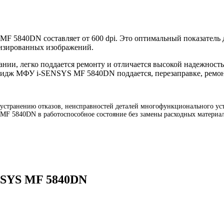
F 5840DN составляет от 600 dpi. Это оптимальный показатель д
лизированных изображений.
и, легко поддается ремонту и отличается высокой надежность
тридж МФУ i-SENSYS MF 5840DN поддается, перезаправке, ремон
транению отказов, неисправностей деталей многофункционального уст
MF 5840DN в работоспособное состояние без замены расходных материа
NSYS MF 5840DN