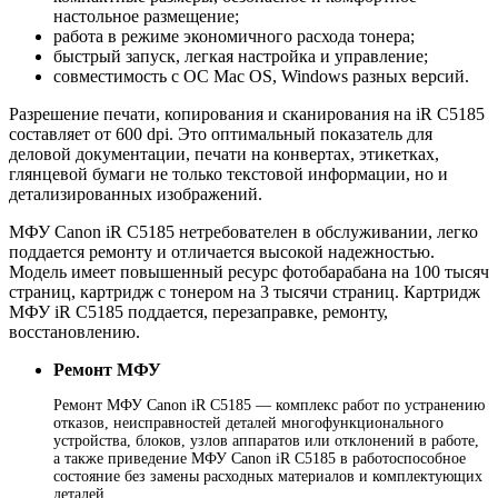
настольное размещение;
работа в режиме экономичного расхода тонера;
быстрый запуск, легкая настройка и управление;
совместимость с ОС Mac OS, Windows разных версий.
Разрешение печати, копирования и сканирования на iR C5185
составляет от 600 dpi. Это оптимальный показатель для
деловой документации, печати на конвертах, этикетках,
глянцевой бумаги не только текстовой информации, но и
детализированных изображений.
МФУ Canon iR C5185 нетребователен в обслуживании, легко
поддается ремонту и отличается высокой надежностью.
Модель имеет повышенный ресурс фотобарабана на 100 тысяч
страниц, картридж с тонером на 3 тысячи страниц. Картридж
МФУ iR C5185 поддается, перезаправке, ремонту,
восстановлению.
Ремонт МФУ
Ремонт МФУ Canon iR C5185 — комплекс работ по устранению
отказов, неисправностей деталей многофункционального
устройства, блоков, узлов аппаратов или отклонений в работе,
а также приведение МФУ Canon iR C5185 в работоспособное
состояние без замены расходных материалов и комплектующих
деталей.