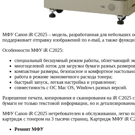
МФУ Canon iR C2025 – модель, разработанная для небольших о
поддерживает отправку изображений по e-mail, а также функц
Особенности МФУ iR C2025:
специальный бесшумный режим работы, облегчающий экс
многоцелевой лоток для загрузки бумаги разных размеро
компактные размеры, безопасное и комфортное настольно
работа в режиме экономичного расхода тонера;
быстрый запуск, легкая настройка и управление;
совместимость с ОС Mac OS, Windows разных версий.
Разрешение печати, копирования и сканирования на iR C2025 со
бумаги не только текстовой информации, но и детализированн
МФУ Canon iR C2025 нетребователен в обслуживании, легко по
картридж с тонером на 3 тысячи страниц. Картридж МФУ iR C20
Ремонт МФУ