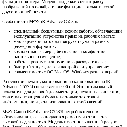
функции принтера. Модель поддерживает отправку
изображений по e-mail, а также функцию автоматической
двухсторонней печати.
Особенности МФУ iR-Advance C5535i:
специальный бесшумный режим работы, облегчающий
эксплуатацию устройства прямо на рабочих местах;
многоцелевой лоток для загрузки бумаги разных
размеров и форматов;
компактные размеры, безопасное и комфортное
настольное размещение;
работа в режиме экономичного расхода тонера;
быстрый запуск, легкая настройка и управление;
совместимость с ОС Mac OS, Windows разных версий.
Разрешение печати, копирования и сканирования на iR-
Advance C5535i составляет от 600 dpi. Это оптимальный
показатель для деловой документации, печати на конвертах,
этикетках, глянцевой бумаги не только текстовой
информации, но и детализированных изображений.
МФУ Canon iR-Advance C5535i нетребователен в
обслуживании, легко поддается ремонту и отличается
высокой надежностью. Модель имеет повышенный ресурс
фотобарабана на 100 тысяч страниц, картридж с тонером на 3