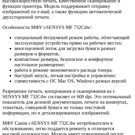
высокоскоростную печать, качественное сканирование и
функции принтера. Модель поддерживает отправку
изображений по e-mail, а также функцию автоматической
двухсторонней печати.
Особенности МФУ i-SENSYS MF 732Cdw:
специальный бесшумный режим работы, облегчающий
эксплуатацию устройства прямо на рабочих местах;
многоцелевой лоток для загрузки бумаги разных
размеров и форматов;
компактные размеры, безопасное и комфортное
настольное размещение;
работа в режиме экономичного расхода тонера;
быстрый запуск, легкая настройка и управление;
совместимость с ОС Mac OS, Windows разных версий.
Разрешение печати, копирования и сканирования на i-
SENSYS MF 732Cdw составляет от 600 dpi. Это оптимальный
показатель для деловой документации, печати на конвертах,
этикетках, глянцевой бумаги не только текстовой
информации, но и детализированных изображений.
МФУ Canon i-SENSYS MF 732Cdw нетребователен в
обслуживании, легко поддается ремонту и отличается
высокой надежностью. Модель имеет повышенный ресурс