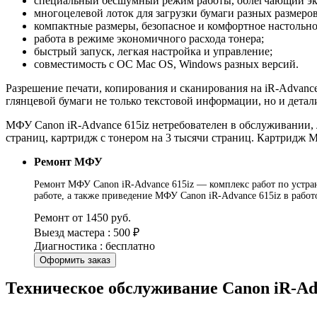
специальный бесшумный режим работы, облегчающий экс
многоцелевой лоток для загрузки бумаги разных размеро
компактные размеры, безопасное и комфортное настольно
работа в режиме экономичного расхода тонера;
быстрый запуск, легкая настройка и управление;
совместимость с ОС Mac OS, Windows разных версий.
Разрешение печати, копирования и сканирования на iR-Advance 
глянцевой бумаги не только текстовой информации, но и дета
МФУ Canon iR-Advance 615iz нетребователен в обслуживании, 
страниц, картридж с тонером на 3 тысячи страниц. Картридж М
Ремонт МФУ
Ремонт МФУ Canon iR-Advance 615iz — комплекс работ по устран
работе, а также приведение МФУ Canon iR-Advance 615iz в рабо
Ремонт от 1450 руб.
Выезд мастера : 500 ₽
Диагностика : бесплатно
Оформить заказ
Техническое обслуживание Canon iR-Ad