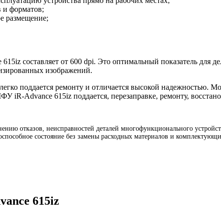
плуатацию устройства прямо на рабочих местах;
в и форматов;
е размещение;
615iz составляет от 600 dpi. Это оптимальный показатель для де
лизированных изображений.
легко поддается ремонту и отличается высокой надежностью. М
ФУ iR-Advance 615iz поддается, перезаправке, ремонту, восстан
ению отказов, неисправностей деталей многофункционального устройства
тоспособное состояние без замены расходных материалов и комплектующи
vance 615iz