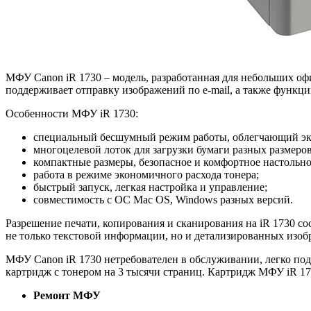
МФУ Canon iR 1730 – модель, разработанная для небольших оф
поддерживает отправку изображений по e-mail, а также функц
Особенности МФУ iR 1730:
специальный бесшумный режим работы, облегчающий экс
многоцелевой лоток для загрузки бумаги разных размеро
компактные размеры, безопасное и комфортное настольно
работа в режиме экономичного расхода тонера;
быстрый запуск, легкая настройка и управление;
совместимость с ОС Mac OS, Windows разных версий.
Разрешение печати, копирования и сканирования на iR 1730 сос
не только текстовой информации, но и детализированных изоб
МФУ Canon iR 1730 нетребователен в обслуживании, легко под
картридж с тонером на 3 тысячи страниц. Картридж МФУ iR 173
Ремонт МФУ