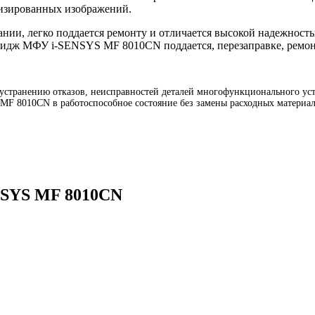
лизированных изображений.
и, легко поддается ремонту и отличается высокой надежность
тридж МФУ i-SENSYS MF 8010CN поддается, перезаправке, ремон
транению отказов, неисправностей деталей многофункционального уст
MF 8010CN в работоспособное состояние без замены расходных материа
NSYS MF 8010CN