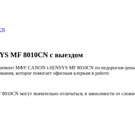
0CN
YS MF 8010CN с выездом
монт МФУ CANON i-SENSYS MF 8010CN по недорогим ценам и э
вания, которое помогает офисным клеркам в работе.
10CN могут значительно отличаться, в зависимости от сложн