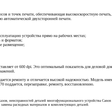
исов и точек печати, обеспечивающая высокоскоростную печать
ию автоматической двухсторонней печати.
плуатацию устройства прямо на рабочих местах;
в и форматов;
е размещение;
тавляет от 600 dpi. Это оптимальный показатель для деловой до
ражений.
дается ремонту и отличается высокой надежностью. Модель име
0 поддается, перезаправке, ремонту, восстановлению.
зов, неисправностей деталей многофункционального устройства Canon iR
з замены расходных материалов и комплектующих деталей.