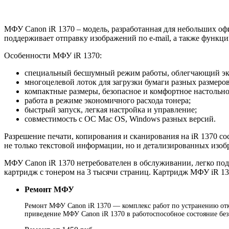
МФУ Canon iR 1370 – модель, разработанная для небольших оф
поддерживает отправку изображений по e-mail, а также функц
Особенности МФУ iR 1370:
специальный бесшумный режим работы, облегчающий экс
многоцелевой лоток для загрузки бумаги разных размеро
компактные размеры, безопасное и комфортное настольно
работа в режиме экономичного расхода тонера;
быстрый запуск, легкая настройка и управление;
совместимость с ОС Mac OS, Windows разных версий.
Разрешение печати, копирования и сканирования на iR 1370 сос
не только текстовой информации, но и детализированных изоб
МФУ Canon iR 1370 нетребователен в обслуживании, легко под
картридж с тонером на 3 тысячи страниц. Картридж МФУ iR 137
Ремонт МФУ
Ремонт МФУ Canon iR 1370 — комплекс работ по устранению отка
приведение МФУ Canon iR 1370 в работоспособное состояние бе