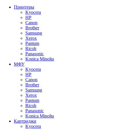
Принтеры
Kyocera
HP
Canon
Brother
Samsung
Xerox
Pantum
Ricoh
Panasonic
Konica Minolta
МФУ
Kyocera
HP
Canon
Brother
Samsung
Xerox
Pantum
Ricoh
Panasonic
Konica Minolta
Картриджи
Kyocera