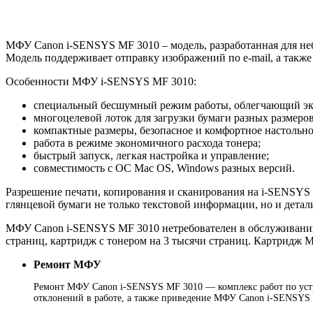
МФУ Canon i-SENSYS MF 3010 – модель, разработанная для не
Модель поддерживает отправку изображений по e-mail, а такж
Особенности МФУ i-SENSYS MF 3010:
специальный бесшумный режим работы, облегчающий экс
многоцелевой лоток для загрузки бумаги разных размеро
компактные размеры, безопасное и комфортное настольно
работа в режиме экономичного расхода тонера;
быстрый запуск, легкая настройка и управление;
совместимость с ОС Mac OS, Windows разных версий.
Разрешение печати, копирования и сканирования на i-SENSYS M
глянцевой бумаги не только текстовой информации, но и дета
МФУ Canon i-SENSYS MF 3010 нетребователен в обслуживании,
страниц, картридж с тонером на 3 тысячи страниц. Картридж 
Ремонт МФУ
Ремонт МФУ Canon i-SENSYS MF 3010 — комплекс работ по устр
отклонений в работе, а также приведение МФУ Canon i-SENSYS 