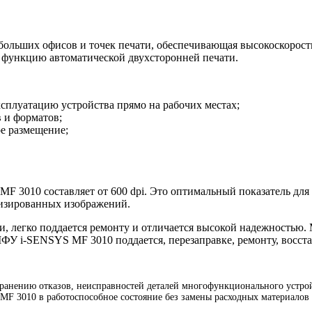
больших офисов и точек печати, обеспечивающая высокоскорост
е функцию автоматической двухсторонней печати.
плуатацию устройства прямо на рабочих местах;
в и форматов;
е размещение;
F 3010 составляет от 600 dpi. Это оптимальный показатель для 
лизированных изображений.
 легко поддается ремонту и отличается высокой надежностью. 
МФУ i-SENSYS MF 3010 поддается, перезаправке, ремонту, восст
анению отказов, неисправностей деталей многофункционального устрой
MF 3010 в работоспособное состояние без замены расходных материалов