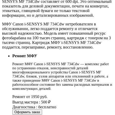
SENSYS MF 734Cdw составляет от 600 dpi. Это оптимальный
показатель для деловой документации, печати на конвертах,
этикетках, глянцевой бумаги не только текстовой
информации, но и детализированных изображений.
МФУ Canon i-SENSYS MF 734Cdw нетребователен в
обслуживании, легко поддается ремонту и отличается
высокой надежностью. Модель имеет повышенный ресурс
фотобарабана на 100 тысяч страниц, картридж с тонером на 3
тысячи страниц. Картридж МФУ i-SENSYS MF 734Cdw
поддается, перезаправке, ремонту, восстановлению.
Ремонт МФУ
Ремонт МФУ Canon i-SENSYS MF 734Cdw — комплекс работ
по устранению отказов, неисправностей деталей
многофункционального устройства Canon i-SENSYS MF
734Cdw, блоков, узлов аппаратов или отклонений в работе, а
также приведение МФУ Canon i-SENSYS MF 734Cdw в
работоспособное состояние без замены расходных материалов и
комплектующих деталей.
Ремонт от 1950 руб.
Выезд мастера : 500 ₽
Диагностика : бесплатно
Оформить заказ