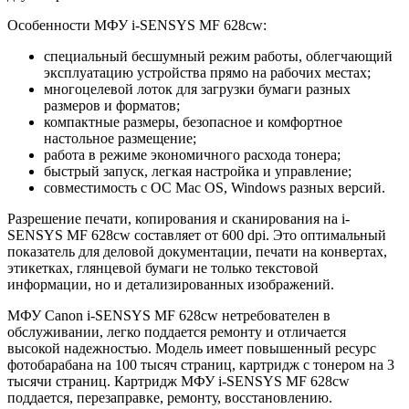
Особенности МФУ i-SENSYS MF 628cw:
специальный бесшумный режим работы, облегчающий
эксплуатацию устройства прямо на рабочих местах;
многоцелевой лоток для загрузки бумаги разных
размеров и форматов;
компактные размеры, безопасное и комфортное
настольное размещение;
работа в режиме экономичного расхода тонера;
быстрый запуск, легкая настройка и управление;
совместимость с ОС Mac OS, Windows разных версий.
Разрешение печати, копирования и сканирования на i-
SENSYS MF 628cw составляет от 600 dpi. Это оптимальный
показатель для деловой документации, печати на конвертах,
этикетках, глянцевой бумаги не только текстовой
информации, но и детализированных изображений.
МФУ Canon i-SENSYS MF 628cw нетребователен в
обслуживании, легко поддается ремонту и отличается
высокой надежностью. Модель имеет повышенный ресурс
фотобарабана на 100 тысяч страниц, картридж с тонером на 3
тысячи страниц. Картридж МФУ i-SENSYS MF 628cw
поддается, перезаправке, ремонту, восстановлению.