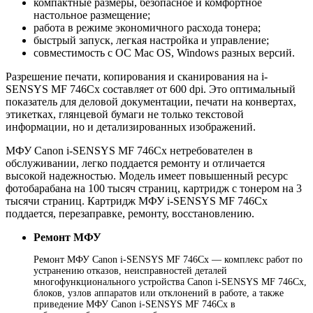
компактные размеры, безопасное и комфортное
настольное размещение;
работа в режиме экономичного расхода тонера;
быстрый запуск, легкая настройка и управление;
совместимость с ОС Mac OS, Windows разных версий.
Разрешение печати, копирования и сканирования на i-
SENSYS MF 746Cx составляет от 600 dpi. Это оптимальный
показатель для деловой документации, печати на конвертах,
этикетках, глянцевой бумаги не только текстовой
информации, но и детализированных изображений.
МФУ Canon i-SENSYS MF 746Cx нетребователен в
обслуживании, легко поддается ремонту и отличается
высокой надежностью. Модель имеет повышенный ресурс
фотобарабана на 100 тысяч страниц, картридж с тонером на 3
тысячи страниц. Картридж МФУ i-SENSYS MF 746Cx
поддается, перезаправке, ремонту, восстановлению.
Ремонт МФУ
Ремонт МФУ Canon i-SENSYS MF 746Cx — комплекс работ по
устранению отказов, неисправностей деталей
многофункционального устройства Canon i-SENSYS MF 746Cx,
блоков, узлов аппаратов или отклонений в работе, а также
приведение МФУ Canon i-SENSYS MF 746Cx в