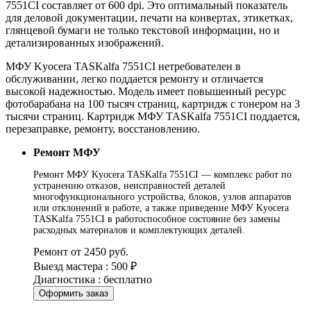
7551CI составляет от 600 dpi. Это оптимальный показатель
для деловой документации, печати на конвертах, этикетках,
глянцевой бумаги не только текстовой информации, но и
детализированных изображений.
МФУ Kyocera TASKalfa 7551CI нетребователен в
обслуживании, легко поддается ремонту и отличается
высокой надежностью. Модель имеет повышенный ресурс
фотобарабана на 100 тысяч страниц, картридж с тонером на 3
тысячи страниц. Картридж МФУ TASKalfa 7551CI поддается,
перезаправке, ремонту, восстановлению.
Ремонт МФУ
Ремонт МФУ Kyocera TASKalfa 7551CI — комплекс работ по
устранению отказов, неисправностей деталей
многофункционального устройства, блоков, узлов аппаратов
или отклонений в работе, а также приведение МФУ Kyocera
TASKalfa 7551CI в работоспособное состояние без замены
расходных материалов и комплектующих деталей.
Ремонт от 2450 руб.
Выезд мастера : 500 ₽
Диагностика : бесплатно
Оформить заказ