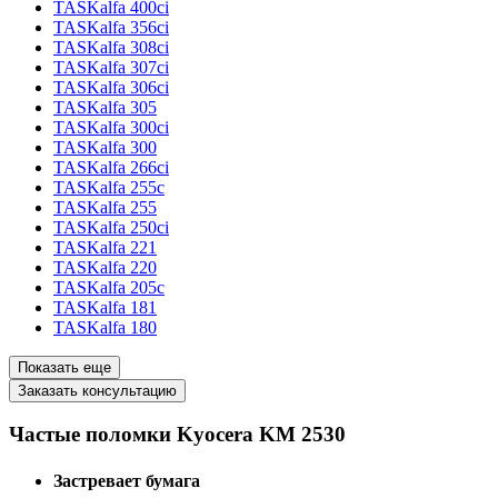
TASKalfa 400ci
TASKalfa 356ci
TASKalfa 308ci
TASKalfa 307ci
TASKalfa 306ci
TASKalfa 305
TASKalfa 300ci
TASKalfa 300
TASKalfa 266ci
TASKalfa 255c
TASKalfa 255
TASKalfa 250ci
TASKalfa 221
TASKalfa 220
TASKalfa 205c
TASKalfa 181
TASKalfa 180
Показать еще
Заказать консультацию
Частые поломки Kyocera KM 2530
Застревает бумага