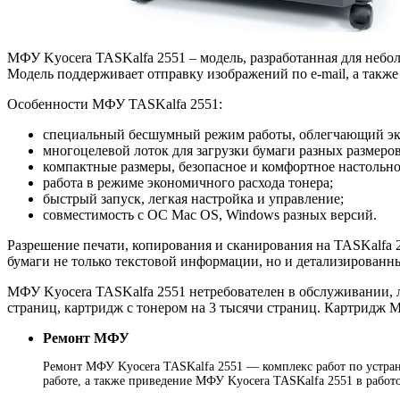
МФУ Kyocera TASKalfa 2551 – модель, разработанная для небо
Модель поддерживает отправку изображений по e-mail, а такж
Особенности МФУ TASKalfa 2551:
специальный бесшумный режим работы, облегчающий экс
многоцелевой лоток для загрузки бумаги разных размеро
компактные размеры, безопасное и комфортное настольно
работа в режиме экономичного расхода тонера;
быстрый запуск, легкая настройка и управление;
совместимость с ОС Mac OS, Windows разных версий.
Разрешение печати, копирования и сканирования на TASKalfa 25
бумаги не только текстовой информации, но и детализированн
МФУ Kyocera TASKalfa 2551 нетребователен в обслуживании, л
страниц, картридж с тонером на 3 тысячи страниц. Картридж М
Ремонт МФУ
Ремонт МФУ Kyocera TASKalfa 2551 — комплекс работ по устране
работе, а также приведение МФУ Kyocera TASKalfa 2551 в работ