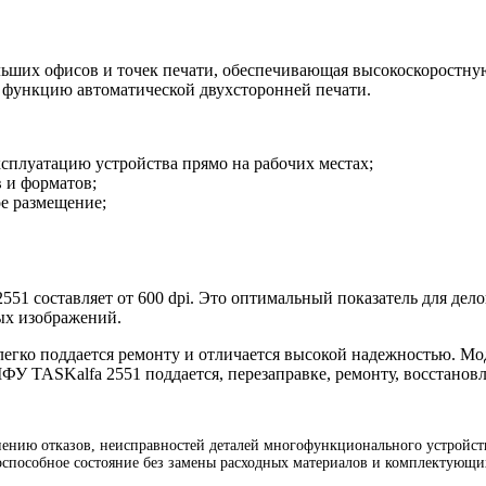
льших офисов и точек печати, обеспечивающая высокоскоростную
е функцию автоматической двухсторонней печати.
плуатацию устройства прямо на рабочих местах;
в и форматов;
е размещение;
51 составляет от 600 dpi. Это оптимальный показатель для дело
ых изображений.
егко поддается ремонту и отличается высокой надежностью. Мо
ФУ TASKalfa 2551 поддается, перезаправке, ремонту, восстанов
нию отказов, неисправностей деталей многофункционального устройства
оспособное состояние без замены расходных материалов и комплектующи