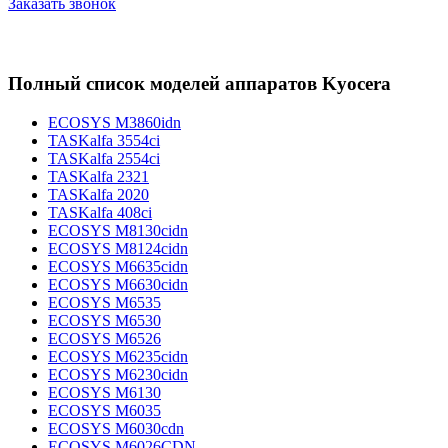
Заказать звонок
Полный список моделей аппаратов Kyocera
ECOSYS M3860idn
TASKalfa 3554ci
TASKalfa 2554ci
TASKalfa 2321
TASKalfa 2020
TASKalfa 408ci
ECOSYS M8130cidn
ECOSYS M8124cidn
ECOSYS M6635cidn
ECOSYS M6630cidn
ECOSYS M6535
ECOSYS M6530
ECOSYS M6526
ECOSYS M6235cidn
ECOSYS M6230cidn
ECOSYS M6130
ECOSYS M6035
ECOSYS M6030cdn
ECOSYS M6026CDN