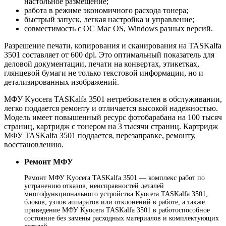
настольное размещение;
работа в режиме экономичного расхода тонера;
быстрый запуск, легкая настройка и управление;
совместимость с ОС Mac OS, Windows разных версий.
Разрешение печати, копирования и сканирования на TASKalfa
3501 составляет от 600 dpi. Это оптимальный показатель для
деловой документации, печати на конвертах, этикетках,
глянцевой бумаги не только текстовой информации, но и
детализированных изображений.
МФУ Kyocera TASKalfa 3501 нетребователен в обслуживании,
легко поддается ремонту и отличается высокой надежностью.
Модель имеет повышенный ресурс фотобарабана на 100 тысяч
страниц, картридж с тонером на 3 тысячи страниц. Картридж
МФУ TASKalfa 3501 поддается, перезаправке, ремонту,
восстановлению.
Ремонт МФУ
Ремонт МФУ Kyocera TASKalfa 3501 — комплекс работ по
устранению отказов, неисправностей деталей
многофункционального устройства Kyocera TASKalfa 3501,
блоков, узлов аппаратов или отклонений в работе, а также
приведение МФУ Kyocera TASKalfa 3501 в работоспособное
состояние без замены расходных материалов и комплектующих