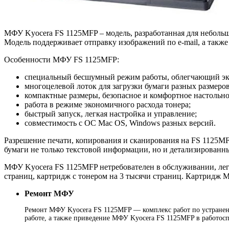
МФУ Kyocera FS 1125MFP – модель, разработанная для небольш
Модель поддерживает отправку изображений по e-mail, а такж
Особенности МФУ FS 1125MFP:
специальный бесшумный режим работы, облегчающий экс
многоцелевой лоток для загрузки бумаги разных размеро
компактные размеры, безопасное и комфортное настольно
работа в режиме экономичного расхода тонера;
быстрый запуск, легкая настройка и управление;
совместимость с ОС Mac OS, Windows разных версий.
Разрешение печати, копирования и сканирования на FS 1125MFP
бумаги не только текстовой информации, но и детализированн
МФУ Kyocera FS 1125MFP нетребователен в обслуживании, лег
страниц, картридж с тонером на 3 тысячи страниц. Картридж 
Ремонт МФУ
Ремонт МФУ Kyocera FS 1125MFP — комплекс работ по устранени
работе, а также приведение МФУ Kyocera FS 1125MFP в работосп