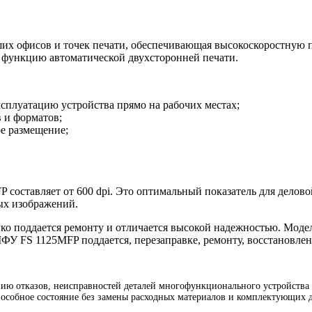
их офисов и точек печати, обеспечивающая высокоскоростную п
е функцию автоматической двухсторонней печати.
плуатацию устройства прямо на рабочих местах;
в и форматов;
е размещение;
 составляет от 600 dpi. Это оптимальный показатель для делово
ых изображений.
ко поддается ремонту и отличается высокой надежностью. Моде
МФУ FS 1125MFP поддается, перезаправке, ремонту, восстановле
ю отказов, неисправностей деталей многофункционального устройства K
особное состояние без замены расходных материалов и комплектующих д