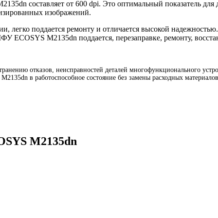
35dn составляет от 600 dpi. Это оптимальный показатель для д
лизированных изображений.
 легко поддается ремонту и отличается высокой надежностью.
 МФУ ECOSYS M2135dn поддается, перезаправке, ремонту, восст
анению отказов, неисправностей деталей многофункционального устро
M2135dn в работоспособное состояние без замены расходных материало
COSYS M2135dn