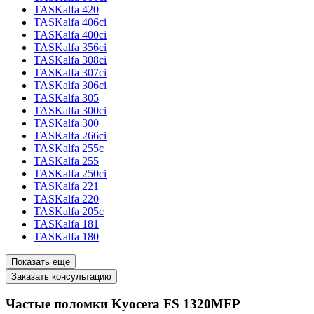
TASKalfa 420
TASKalfa 406ci
TASKalfa 400ci
TASKalfa 356ci
TASKalfa 308ci
TASKalfa 307ci
TASKalfa 306ci
TASKalfa 305
TASKalfa 300ci
TASKalfa 300
TASKalfa 266ci
TASKalfa 255c
TASKalfa 255
TASKalfa 250ci
TASKalfa 221
TASKalfa 220
TASKalfa 205c
TASKalfa 181
TASKalfa 180
Показать еще
Заказать консультацию
Частые поломки Kyocera FS 1320MFP