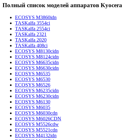
Полный список моделей аппаратов Kyocera
ECOSYS M3860idn
TASKalfa 3554ci
TASKalfa 2554ci
TASKalfa 2321
TASKalfa 2020
TASKalfa 408ci
ECOSYS M8130cidn
ECOSYS M8124cidn
ECOSYS M6635cidn
ECOSYS M6630cidn
ECOSYS M6535
ECOSYS M6530
ECOSYS M6526
ECOSYS M6235cidn
ECOSYS M6230cidn
ECOSYS M6130
ECOSYS M6035
ECOSYS M6030cdn
ECOSYS M6026CDN
ECOSYS M5526cdw
ECOSYS M5521cdn
ECOSYS M4132idn