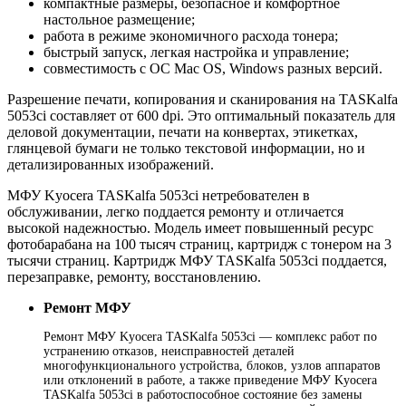
компактные размеры, безопасное и комфортное
настольное размещение;
работа в режиме экономичного расхода тонера;
быстрый запуск, легкая настройка и управление;
совместимость с ОС Mac OS, Windows разных версий.
Разрешение печати, копирования и сканирования на TASKalfa
5053ci составляет от 600 dpi. Это оптимальный показатель для
деловой документации, печати на конвертах, этикетках,
глянцевой бумаги не только текстовой информации, но и
детализированных изображений.
МФУ Kyocera TASKalfa 5053ci нетребователен в
обслуживании, легко поддается ремонту и отличается
высокой надежностью. Модель имеет повышенный ресурс
фотобарабана на 100 тысяч страниц, картридж с тонером на 3
тысячи страниц. Картридж МФУ TASKalfa 5053ci поддается,
перезаправке, ремонту, восстановлению.
Ремонт МФУ
Ремонт МФУ Kyocera TASKalfa 5053ci — комплекс работ по
устранению отказов, неисправностей деталей
многофункционального устройства, блоков, узлов аппаратов
или отклонений в работе, а также приведение МФУ Kyocera
TASKalfa 5053ci в работоспособное состояние без замены