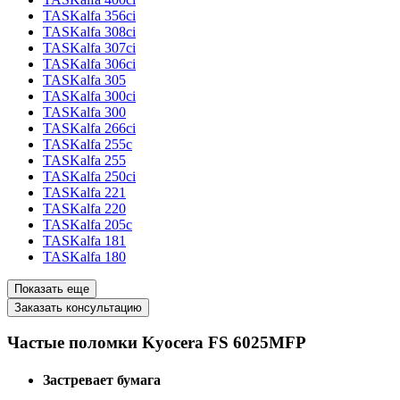
TASKalfa 356ci
TASKalfa 308ci
TASKalfa 307ci
TASKalfa 306ci
TASKalfa 305
TASKalfa 300ci
TASKalfa 300
TASKalfa 266ci
TASKalfa 255c
TASKalfa 255
TASKalfa 250ci
TASKalfa 221
TASKalfa 220
TASKalfa 205c
TASKalfa 181
TASKalfa 180
Показать еще
Заказать консультацию
Частые поломки Kyocera FS 6025MFP
Застревает бумага