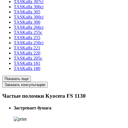
TASKalfa 307ci
TASKalfa 306ci
TASKalfa 305
TASKalfa 300ci
TASKalfa 300
TASKalfa 266ci
TASKalfa 255c
TASKalfa 255
TASKalfa 250ci
TASKalfa 221
TASKalfa 220
TASKalfa 205c
TASKalfa 181
TASKalfa 180
Показать еще
Заказать консультацию
Частые поломки Kyocera FS 1130
Застревает бумага