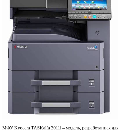
МФУ Kyocera TASKalfa 3011i – модель, разработанная для