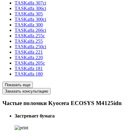
TASKalfa 307ci
TASKalfa 306ci
TASKalfa 305
TASKalfa 300ci
TASKalfa 300
TASKalfa 266ci
TASKalfa 255c
TASKalfa 255
TASKalfa 250ci
TASKalfa 221
TASKalfa 220
TASKalfa 205c
TASKalfa 181
TASKalfa 180
Показать еще
Заказать консультацию
Частые поломки Kyocera ECOSYS M4125idn
Застревает бумага