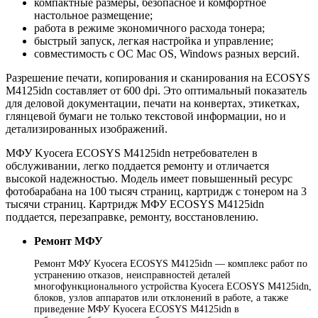
компактные размеры, безопасное и комфортное
настольное размещение;
работа в режиме экономичного расхода тонера;
быстрый запуск, легкая настройка и управление;
совместимость с ОС Mac OS, Windows разных версий.
Разрешение печати, копирования и сканирования на ECOSYS
M4125idn составляет от 600 dpi. Это оптимальный показатель
для деловой документации, печати на конвертах, этикетках,
глянцевой бумаги не только текстовой информации, но и
детализированных изображений.
МФУ Kyocera ECOSYS M4125idn нетребователен в
обслуживании, легко поддается ремонту и отличается
высокой надежностью. Модель имеет повышенный ресурс
фотобарабана на 100 тысяч страниц, картридж с тонером на 3
тысячи страниц. Картридж МФУ ECOSYS M4125idn
поддается, перезаправке, ремонту, восстановлению.
Ремонт МФУ
Ремонт МФУ Kyocera ECOSYS M4125idn — комплекс работ по
устранению отказов, неисправностей деталей
многофункционального устройства Kyocera ECOSYS M4125idn,
блоков, узлов аппаратов или отклонений в работе, а также
приведение МФУ Kyocera ECOSYS M4125idn в