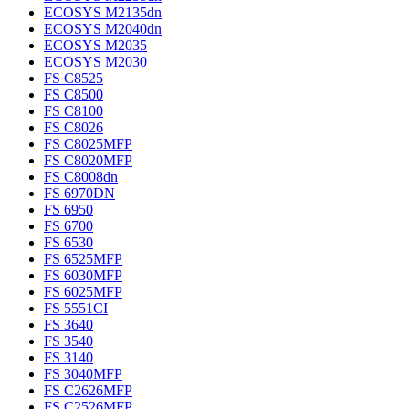
ECOSYS M2135dn
ECOSYS M2040dn
ECOSYS M2035
ECOSYS M2030
FS C8525
FS C8500
FS C8100
FS C8026
FS C8025MFP
FS C8020MFP
FS C8008dn
FS 6970DN
FS 6950
FS 6700
FS 6530
FS 6525MFP
FS 6030MFP
FS 6025MFP
FS 5551CI
FS 3640
FS 3540
FS 3140
FS 3040MFP
FS C2626MFP
FS C2526MFP