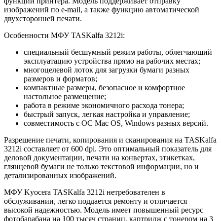
функции принтера. Модель поддерживает отправку
изображений по e-mail, а также функцию автоматической
двухсторонней печати.
Особенности МФУ TASKalfa 3212i:
специальный бесшумный режим работы, облегчающий
эксплуатацию устройства прямо на рабочих местах;
многоцелевой лоток для загрузки бумаги разных
размеров и форматов;
компактные размеры, безопасное и комфортное
настольное размещение;
работа в режиме экономичного расхода тонера;
быстрый запуск, легкая настройка и управление;
совместимость с ОС Mac OS, Windows разных версий.
Разрешение печати, копирования и сканирования на TASKalfa
3212i составляет от 600 dpi. Это оптимальный показатель для
деловой документации, печати на конвертах, этикетках,
глянцевой бумаги не только текстовой информации, но и
детализированных изображений.
МФУ Kyocera TASKalfa 3212i нетребователен в
обслуживании, легко поддается ремонту и отличается
высокой надежностью. Модель имеет повышенный ресурс
фотобарабана на 100 тысяч страниц, картридж с тонером на 3