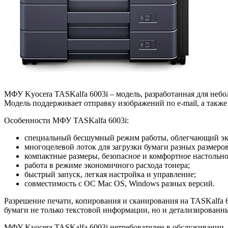
МФУ Kyocera TASKalfa 6003i – модель, разработанная для неб
Модель поддерживает отправку изображений по e-mail, а такж
Особенности МФУ TASKalfa 6003i:
специальный бесшумный режим работы, облегчающий экс
многоцелевой лоток для загрузки бумаги разных размеро
компактные размеры, безопасное и комфортное настольно
работа в режиме экономичного расхода тонера;
быстрый запуск, легкая настройка и управление;
совместимость с ОС Mac OS, Windows разных версий.
Разрешение печати, копирования и сканирования на TASKalfa 60
бумаги не только текстовой информации, но и детализированн
МФУ Kyocera TASKalfa 6003i нетребователен в обслуживании, 