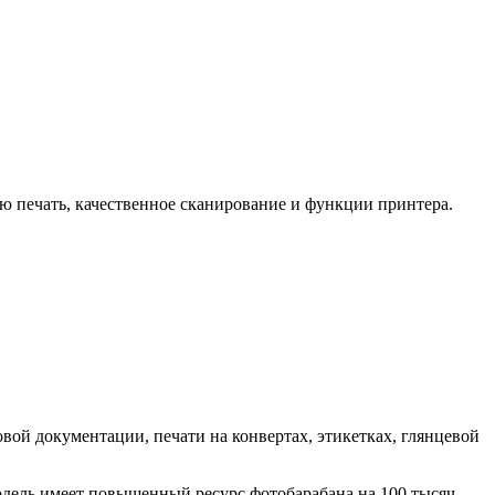
ю печать, качественное сканирование и функции принтера.
овой документации, печати на конвертах, этикетках, глянцевой
одель имеет повышенный ресурс фотобарабана на 100 тысяч