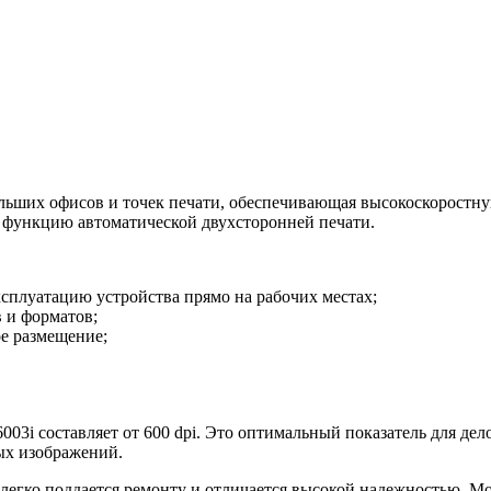
ольших офисов и точек печати, обеспечивающая высокоскоростну
е функцию автоматической двухсторонней печати.
плуатацию устройства прямо на рабочих местах;
в и форматов;
е размещение;
03i составляет от 600 dpi. Это оптимальный показатель для дел
ых изображений.
легко поддается ремонту и отличается высокой надежностью. М