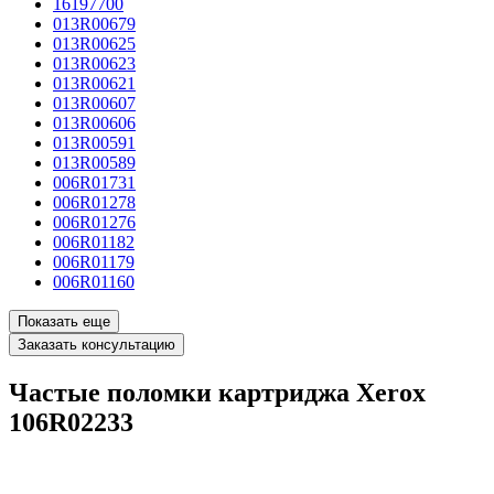
16197700
013R00679
013R00625
013R00623
013R00621
013R00607
013R00606
013R00591
013R00589
006R01731
006R01278
006R01276
006R01182
006R01179
006R01160
Показать еще
Заказать консультацию
Частые поломки картриджа Xerox
106R02233