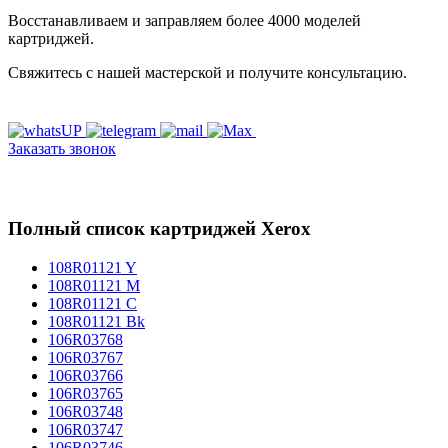
Восстанавливаем и заправляем более 4000 моделей
картриджей.
Свяжитесь с нашей мастерской и получите консультацию.
Заказать звонок
Полный список картриджей Xerox
108R01121 Y
108R01121 M
108R01121 C
108R01121 Bk
106R03768
106R03767
106R03766
106R03765
106R03748
106R03747
106R03746