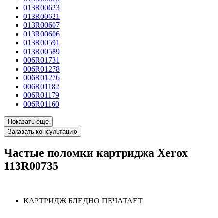
013R00623
013R00621
013R00607
013R00606
013R00591
013R00589
006R01731
006R01278
006R01276
006R01182
006R01179
006R01160
Показать еще
Заказать консультацию
Частые поломки картриджа Xerox
113R00735
КАРТРИДЖ БЛЕДНО ПЕЧАТАЕТ