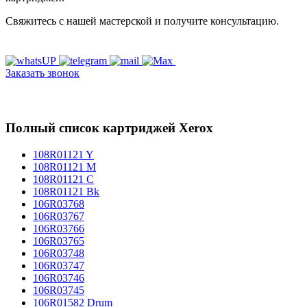
Свяжитесь с нашей мастерской и получите консультацию.
Заказать звонок
Полный список картриджей Xerox
108R01121 Y
108R01121 M
108R01121 C
108R01121 Bk
106R03768
106R03767
106R03766
106R03765
106R03748
106R03747
106R03746
106R03745
106R01582 Drum