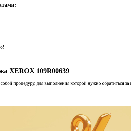
атами:
о!
джа XEROX 109R00639
обой процедуру, для выполнения которой нужно обратиться за 