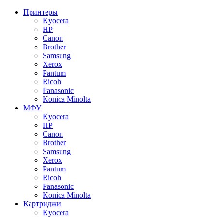
Принтеры
Kyocera
HP
Canon
Brother
Samsung
Xerox
Pantum
Ricoh
Panasonic
Konica Minolta
МФУ
Kyocera
HP
Canon
Brother
Samsung
Xerox
Pantum
Ricoh
Panasonic
Konica Minolta
Картриджи
Kyocera