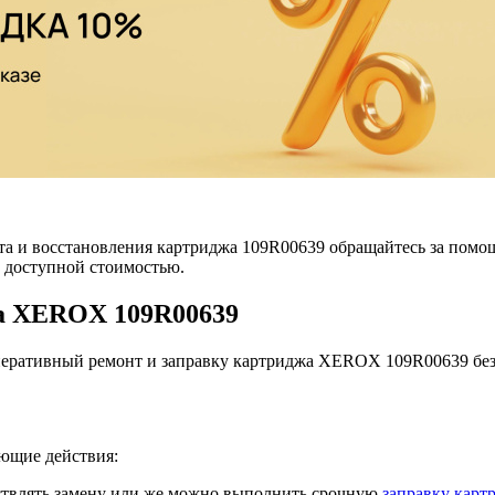
та и восстановления картриджа 109R00639 обращайтесь за пом
и доступной стоимостью.
жа XEROX 109R00639
ативный ремонт и заправку картриджа XEROX 109R00639 без 
ющие действия:
ествлять замену или же можно выполнить срочную
заправку карт