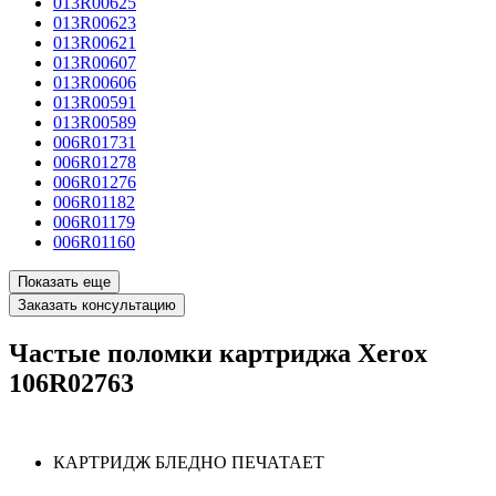
013R00625
013R00623
013R00621
013R00607
013R00606
013R00591
013R00589
006R01731
006R01278
006R01276
006R01182
006R01179
006R01160
Показать еще
Заказать консультацию
Частые поломки картриджа Xerox
106R02763
КАРТРИДЖ БЛЕДНО ПЕЧАТАЕТ