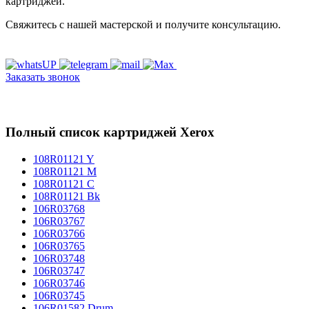
картриджей.
Свяжитесь с нашей мастерской и получите консультацию.
Заказать звонок
Полный список картриджей Xerox
108R01121 Y
108R01121 M
108R01121 C
108R01121 Bk
106R03768
106R03767
106R03766
106R03765
106R03748
106R03747
106R03746
106R03745
106R01582 Drum