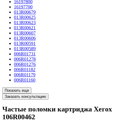
16197800
16197700
013R00679
013R00625
013R00623
013R00621
013R00607
013R00606
013R00591
013R00589
006R01731
006R01278
006R01276
006R01182
006R01179
006R01160
Показать еще
Заказать консультацию
Частые поломки картриджа Xerox
106R00462