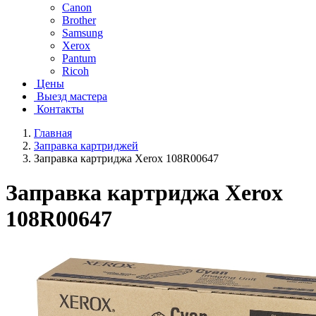
Canon
Brother
Samsung
Xerox
Pantum
Ricoh
Цены
Выезд мастера
Контакты
Главная
Заправка картриджей
Заправка картриджа Xerox 108R00647
Заправка картриджа Xerox
108R00647