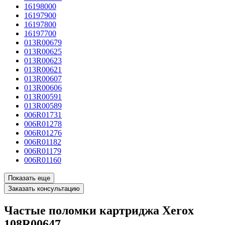
16198000
16197900
16197800
16197700
013R00679
013R00625
013R00623
013R00621
013R00607
013R00606
013R00591
013R00589
006R01731
006R01278
006R01276
006R01182
006R01179
006R01160
Показать еще
Заказать консультацию
Частые поломки картриджа Xerox
108R00647