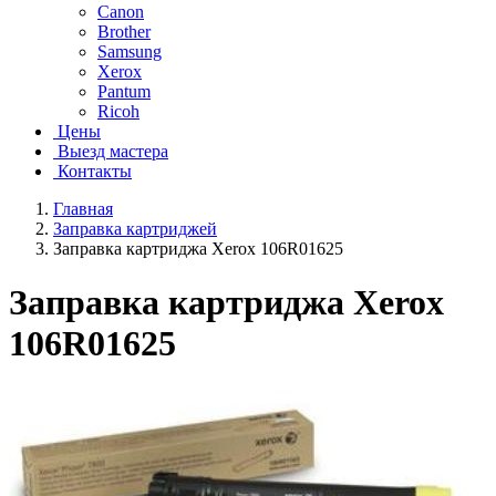
Canon
Brother
Samsung
Xerox
Pantum
Ricoh
Цены
Выезд мастера
Контакты
Главная
Заправка картриджей
Заправка картриджа Xerox 106R01625
Заправка картриджа Xerox
106R01625