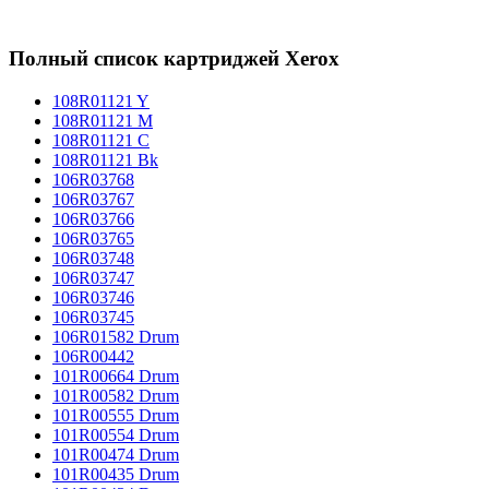
Полный список картриджей Xerox
108R01121 Y
108R01121 M
108R01121 C
108R01121 Bk
106R03768
106R03767
106R03766
106R03765
106R03748
106R03747
106R03746
106R03745
106R01582 Drum
106R00442
101R00664 Drum
101R00582 Drum
101R00555 Drum
101R00554 Drum
101R00474 Drum
101R00435 Drum