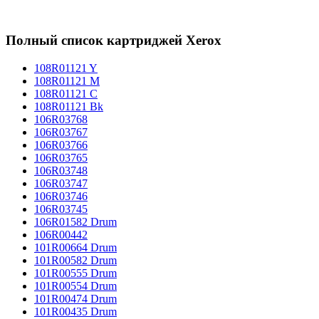
Полный список картриджей Xerox
108R01121 Y
108R01121 M
108R01121 C
108R01121 Bk
106R03768
106R03767
106R03766
106R03765
106R03748
106R03747
106R03746
106R03745
106R01582 Drum
106R00442
101R00664 Drum
101R00582 Drum
101R00555 Drum
101R00554 Drum
101R00474 Drum
101R00435 Drum