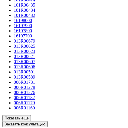
101R00435
101R00434
101R00432
16198000
16197900
16197800
16197700
013R00679
013R00625
013R00623
013R00621
013R00607
013R00606
013R00591
013R00589
006R01731
006R01278
006R01276
006R01182
006R01179
006R01160
Показать еще
Заказать консультацию