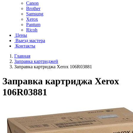
Canon
Brother
Samsung
Xerox
Pantum
Ricoh
Цены
Выезд мастера
Контакты
Главная
Заправка картриджей
Заправка картриджа Xerox 106R03881
Заправка картриджа Xerox
106R03881