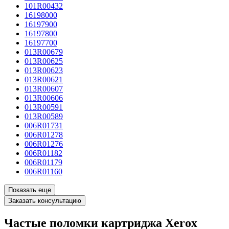
101R00432
16198000
16197900
16197800
16197700
013R00679
013R00625
013R00623
013R00621
013R00607
013R00606
013R00591
013R00589
006R01731
006R01278
006R01276
006R01182
006R01179
006R01160
Показать еще
Заказать консультацию
Частые поломки картриджа Xerox