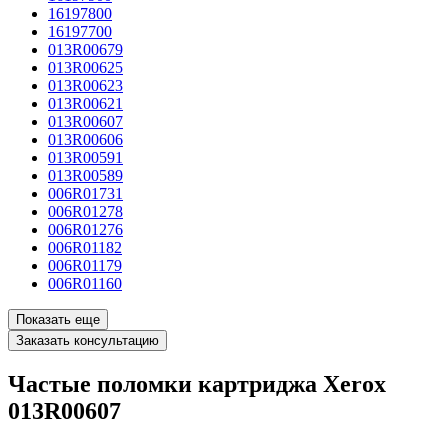
16197800
16197700
013R00679
013R00625
013R00623
013R00621
013R00607
013R00606
013R00591
013R00589
006R01731
006R01278
006R01276
006R01182
006R01179
006R01160
Показать еще
Заказать консультацию
Частые поломки картриджа Xerox
013R00607