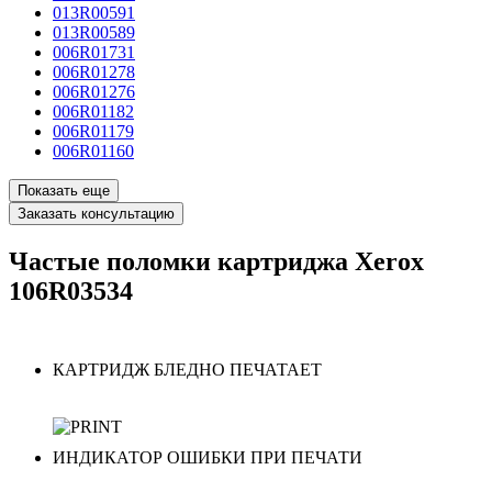
013R00591
013R00589
006R01731
006R01278
006R01276
006R01182
006R01179
006R01160
Показать еще
Заказать консультацию
Частые поломки картриджа Xerox
106R03534
КАРТРИДЖ БЛЕДНО ПЕЧАТАЕТ
ИНДИКАТОР ОШИБКИ ПРИ ПЕЧАТИ