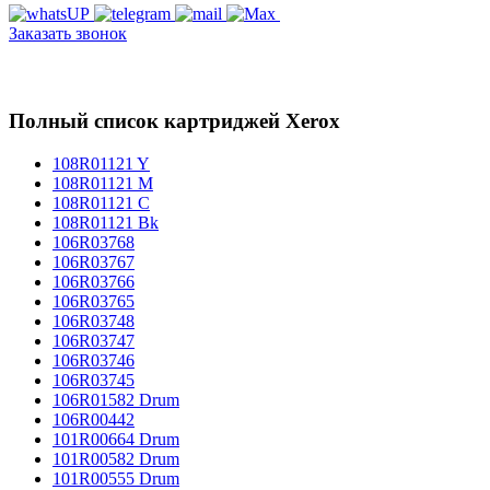
Заказать звонок
Полный список картриджей Xerox
108R01121 Y
108R01121 M
108R01121 C
108R01121 Bk
106R03768
106R03767
106R03766
106R03765
106R03748
106R03747
106R03746
106R03745
106R01582 Drum
106R00442
101R00664 Drum
101R00582 Drum
101R00555 Drum