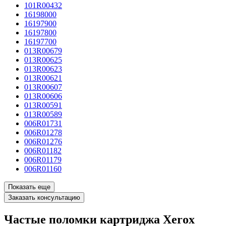
101R00432
16198000
16197900
16197800
16197700
013R00679
013R00625
013R00623
013R00621
013R00607
013R00606
013R00591
013R00589
006R01731
006R01278
006R01276
006R01182
006R01179
006R01160
Показать еще
Заказать консультацию
Частые поломки картриджа Xerox