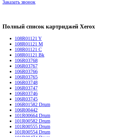
Заказать звонок
Полный список картриджей Xerox
108R01121 Y
108R01121 M
108R01121 C
108R01121 Bk
106R03768
106R03767
106R03766
106R03765
106R03748
106R03747
106R03746
106R03745
106R01582 Drum
106R00442
101R00664 Drum
101R00582 Drum
101R00555 Drum
101R00554 Drum