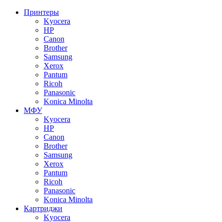
Принтеры
Kyocera
HP
Canon
Brother
Samsung
Xerox
Pantum
Ricoh
Panasonic
Konica Minolta
МФУ
Kyocera
HP
Canon
Brother
Samsung
Xerox
Pantum
Ricoh
Panasonic
Konica Minolta
Картриджи
Kyocera