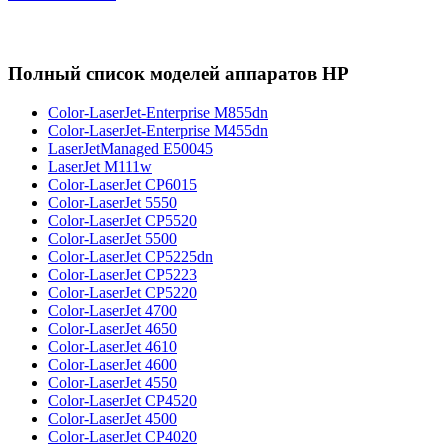
Полный список моделей аппаратов HP
Color-LaserJet-Enterprise M855dn
Color-LaserJet-Enterprise M455dn
LaserJetManaged E50045
LaserJet M111w
Color-LaserJet CP6015
Color-LaserJet 5550
Color-LaserJet CP5520
Color-LaserJet 5500
Color-LaserJet CP5225dn
Color-LaserJet CP5223
Color-LaserJet CP5220
Color-LaserJet 4700
Color-LaserJet 4650
Color-LaserJet 4610
Color-LaserJet 4600
Color-LaserJet 4550
Color-LaserJet CP4520
Color-LaserJet 4500
Color-LaserJet CP4020