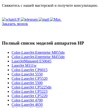
Свяжитесь с нашей мастерской и получите консультацию.
Заказать звонок
Полный список моделей аппаратов HP
Color-LaserJet-Enterprise M855dn
Color-LaserJet-Enterprise M455dn
LaserJetManaged E50045
LaserJet M111w
Color-LaserJet CP6015
Color-LaserJet 5550
Color-LaserJet CP5520
Color-LaserJet 5500
Color-LaserJet CP5225dn
Color-LaserJet CP5223
Color-LaserJet CP5220
Color-LaserJet 4700
Color-LaserJet 4650