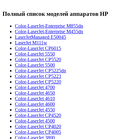
Полный список моделей аппаратов HP
Color-LaserJet-Enterprise M855dn
Color-LaserJet-Enterprise M455dn
LaserJetManaged E50045
LaserJet M111w
Color-LaserJet CP6015
Color-LaserJet 5550
Color-LaserJet CP5520
Color-LaserJet 5500
Color-LaserJet CP5225dn
Color-LaserJet CP5223
Color-LaserJet CP5220
Color-LaserJet 4700
Color-LaserJet 4650
Color-LaserJet 4610
Color-LaserJet 4600
Color-LaserJet 4550
Color-LaserJet CP4520
Color-LaserJet 4500
Color-LaserJet CP4020
Color-LaserJet CP4005
Color-LaserJet 3800