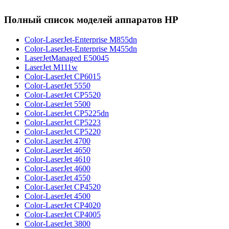
Полный список моделей аппаратов HP
Color-LaserJet-Enterprise M855dn
Color-LaserJet-Enterprise M455dn
LaserJetManaged E50045
LaserJet M111w
Color-LaserJet CP6015
Color-LaserJet 5550
Color-LaserJet CP5520
Color-LaserJet 5500
Color-LaserJet CP5225dn
Color-LaserJet CP5223
Color-LaserJet CP5220
Color-LaserJet 4700
Color-LaserJet 4650
Color-LaserJet 4610
Color-LaserJet 4600
Color-LaserJet 4550
Color-LaserJet CP4520
Color-LaserJet 4500
Color-LaserJet CP4020
Color-LaserJet CP4005
Color-LaserJet 3800