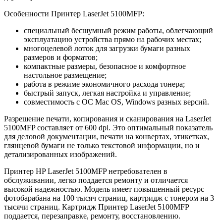
Особенности Принтер LaserJet 5100MFP:
специальный бесшумный режим работы, облегчающий
эксплуатацию устройства прямо на рабочих местах;
многоцелевой лоток для загрузки бумаги разных
размеров и форматов;
компактные размеры, безопасное и комфортное
настольное размещение;
работа в режиме экономичного расхода тонера;
быстрый запуск, легкая настройка и управление;
совместимость с ОС Mac OS, Windows разных версий.
Разрешение печати, копирования и сканирования на LaserJet
5100MFP составляет от 600 dpi. Это оптимальный показатель
для деловой документации, печати на конвертах, этикетках,
глянцевой бумаги не только текстовой информации, но и
детализированных изображений.
Принтер HP LaserJet 5100MFP нетребователен в
обслуживании, легко поддается ремонту и отличается
высокой надежностью. Модель имеет повышенный ресурс
фотобарабана на 100 тысяч страниц, картридж с тонером на 3
тысячи страниц. Картридж Принтер LaserJet 5100MFP
поддается, перезаправке, ремонту, восстановлению.