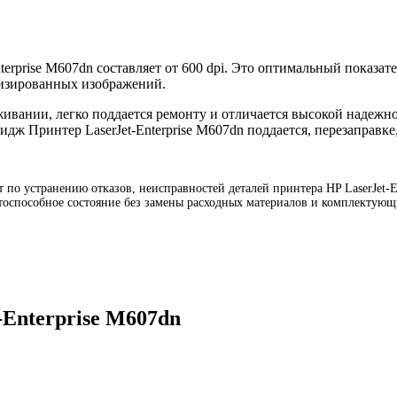
terprise M607dn составляет от 600 dpi. Это оптимальный показате
лизированных изображений.
уживании, легко поддается ремонту и отличается высокой надеж
идж Принтер LaserJet-Enterprise M607dn поддается, перезаправке
 по устранению отказов, неисправностей деталей принтера HP LaserJet-En
отоспособное состояние без замены расходных материалов и комплектующ
-Enterprise M607dn