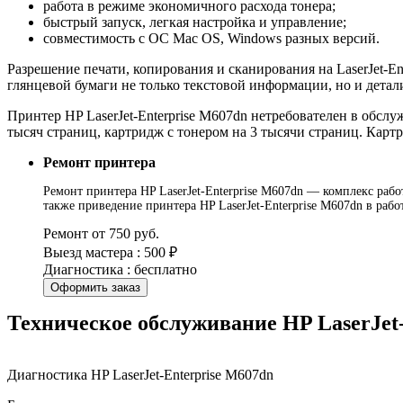
работа в режиме экономичного расхода тонера;
быстрый запуск, легкая настройка и управление;
совместимость с ОС Mac OS, Windows разных версий.
Разрешение печати, копирования и сканирования на LaserJet-En
глянцевой бумаги не только текстовой информации, но и дета
Принтер HP LaserJet-Enterprise M607dn нетребователен в обсл
тысяч страниц, картридж с тонером на 3 тысячи страниц. Картр
Ремонт принтера
Ремонт принтера HP LaserJet-Enterprise M607dn — комплекс работ
также приведение принтера HP LaserJet-Enterprise M607dn в раб
Ремонт от 750 руб.
Выезд мастера : 500 ₽
Диагностика : бесплатно
Оформить заказ
Техническое обслуживание HP LaserJet
Диагностика HP LaserJet-Enterprise M607dn